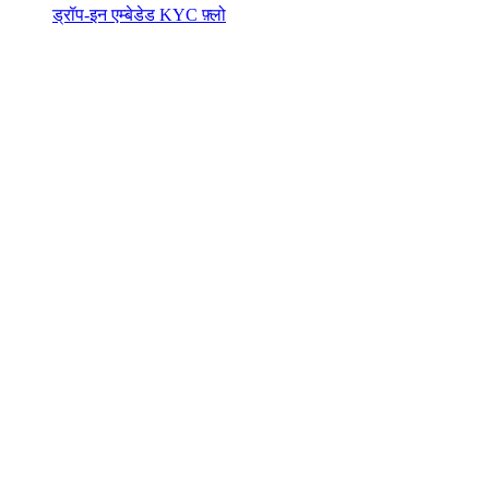
ड्रॉप-इन एम्बेडेड KYC फ़्लो