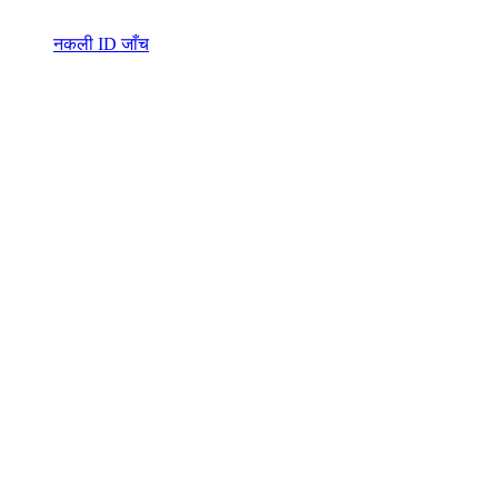
नकली ID जाँच