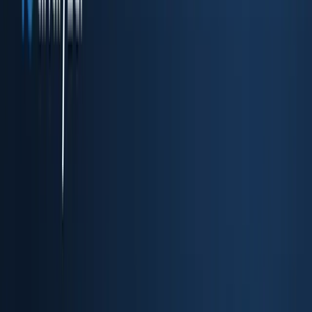
Flujo de KYC embebido listo para usar